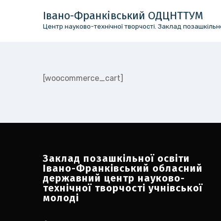
Перейти
Івано-Франківський ОДЦНТТУМ
до
Центр науково-технічної творчості. Заклад позашкільно
вмісту
[woocommerce_cart]
Заклад позашкільної освіти
Івано-Франківський обласний
державний центр науково-
технічної творчості учнівської
молоді