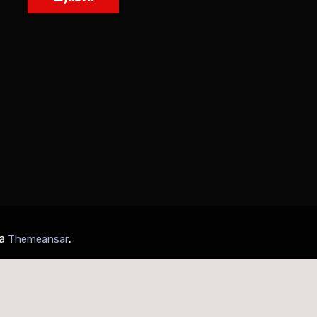
за
.
Themeansar