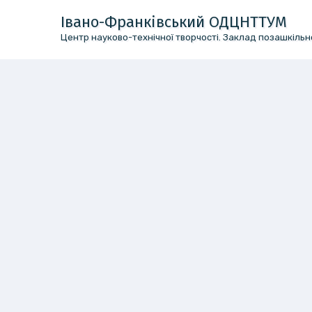
Перейти
Івано-Франківський ОДЦНТТУМ
до
Центр науково-технічної творчості. Заклад позашкільно
вмісту